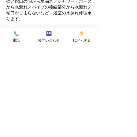
壁と蛇口の間から水漏れ／シャワー・ホース
から水漏れ／パイプの接続部分から水漏れ／
蛇口がしまらないなど、浴室の水漏れ修理承
ります。
電話
お問い合わせ
TOPへ戻る
洗面台の下から水漏れ
蛇口・ハンドルから水漏れ／配管から水漏れ
／床が水浸しになっている／排水トラップか