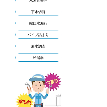
水道管修理
下水切替
蛇口水漏れ
パイプ詰まり
漏水調査
給湯器